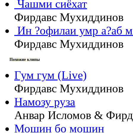
Чашми сиёхат
Фирдавс Мухиддинов
Ин ?офилаи умр а?аб м
Фирдавс Мухиддинов
Похожие клипы
Гум гум (Live)
Фирдавс Мухиддинов
Намозу руза
Анвар Исломов & Фирд
Мошин бо мошин