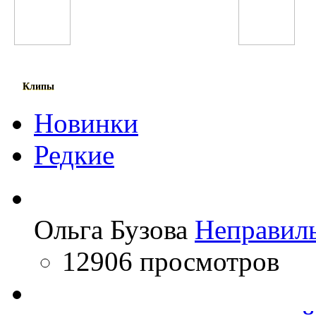
Сурайё Косимова
Selena Gomez
Клипы
Новинки
Редкие
Ольга Бузова
Неправил
12906 просмотров