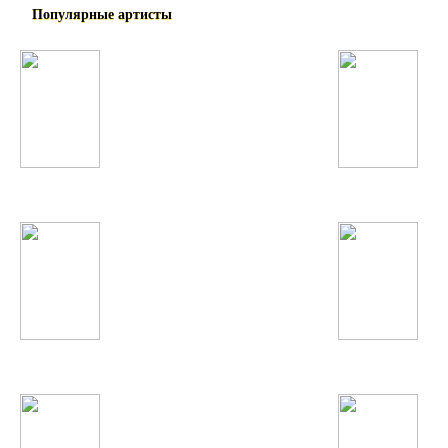
Популярные артисты
Дискотека Авария
Шахроми Абубакр
Полина Гагарина
Суруш Холов