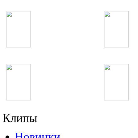
Бьянка
Eminem
Джурабек Муродов
Дан Балан
Клипы
Новинки