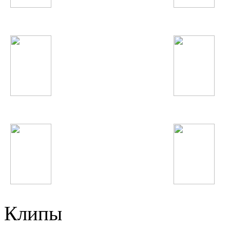
Жасмин
Иракли
Зайнура Пулодова
James Blunt
Виктор Цой
LMFAO
Клипы