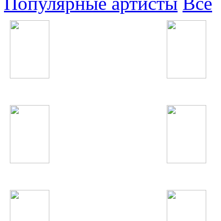
Популярные артисты
Все
Robin Thicke
Ёлка
Икбол
David Guetta