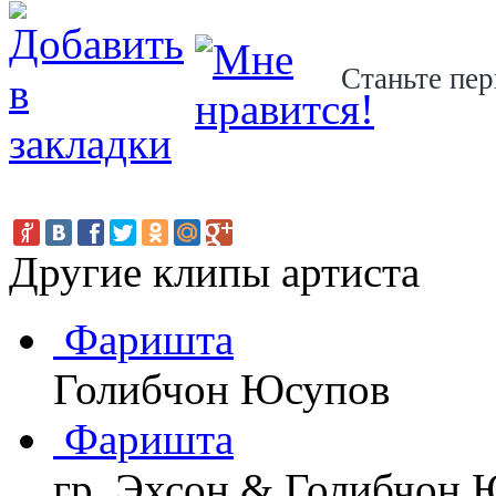
Станьте пер
Другие клипы артиста
Фаришта
Голибчон Юсупов
Фаришта
гр. Эхсон & Голибчон 