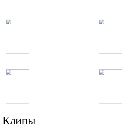
Ситораи Азими
David Guetta
Taylor Swift
Тимати
Lady GaGa
Nicki Minaj
Клипы