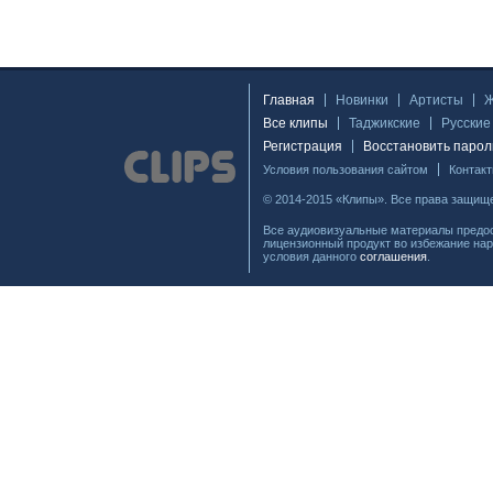
Главная
Новинки
Артисты
Все клипы
Таджикские
Русские
Регистрация
Восстановить парол
Условия пользования сайтом
Контак
© 2014-2015 «Клипы». Все права защищ
Все аудиовизуальные материалы предос
лицензионный продукт во избежание нар
условия данного
соглашения
.