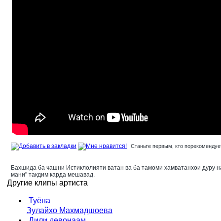
Станьте первым, кто порекомендует
Бахшида ба чашни Истиклолияти ватан ва ба тамоми хамватанхои дуру н
мани" такдим карда мешавад.
Другие клипы артиста
Туёна
Зулайхо Махмадшоева
Дили девонаам