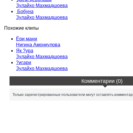
Зулайхо Махмадшоева
Бобуна
Зулайхо Махмадшоева
Похожие клипы
Ёри мани
Нигина Амонкулова
Як ?ура
Зулайхо Махмадшоева
?игари
Зулайхо Махмадшоева
Комментарии (0)
Только зарегистрированные пользователи могут оставлять комментар