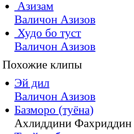
Азизам
Валичон Азизов
Худо бо туст
Валичон Азизов
Похожие клипы
Эй дил
Валичон Азизов
Базморо (туёна)
Ахлиддини Фахриддин