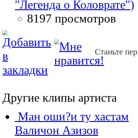
"Легенда о Коловрате")
8197 просмотров
Станьте пер
Другие клипы артиста
Ман оши?и ту хастам
Валичон Азизов