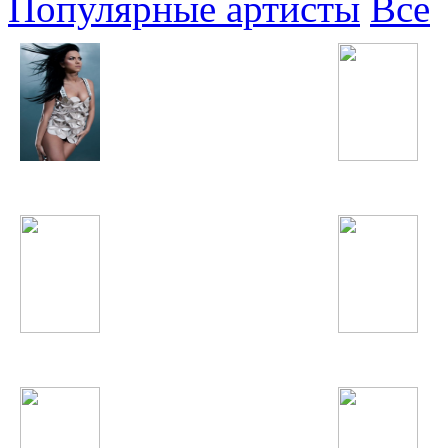
Популярные артисты
Все
Inna
Нозияи Кароматулл
Александр Ярмак
Хабиба Давлатова