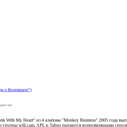
да о Коловрате")
дует это.
nk With My Heart" из 4 альбома "Monkey Business" 2005 года вып
ники группы will.i.am, APL и Taboo пытаются всевозможными спо