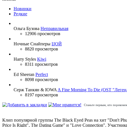
Новинки
Редкие
Ольга Бузова
Неправильная
12906 просмотров
Ночные Снайперы
ЦОЙ
8820 просмотров
Harry Styles
Kiwi
8311 просмотров
Ed Sheeran
Perfect
8098 просмотров
Серж Танкян & IOWA
A Fine Morning To Die (OST "Леген
8197 просмотров
Станьте первым, кто порекомен
Клип популярной группы The Black Eyed Peas на хит "Don't Phu
Price Is Right", The Dating Game" и "Love Connection". Участ