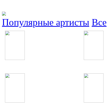
Популярные артисты
Все
Nicki Minaj
Валичон Азизов
Alicia Keys
Fergie