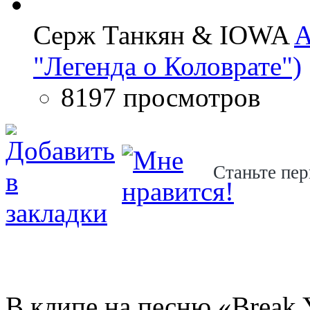
Серж Танкян & IOWA
A
"Легенда о Коловрате")
8197 просмотров
Станьте пер
В клипе на песню «Break 