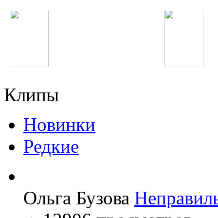
Далер Назаров
Фариштаи Фурайдо
Клипы
Новинки
Редкие
Ольга Бузова
Неправил