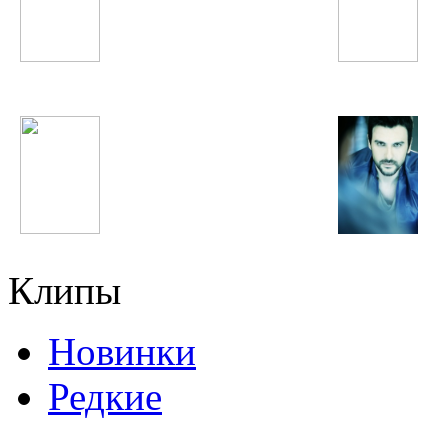
NikitA
Дамирбек Олимов
Влад Соколовский
Gokhan Tepe
Клипы
Новинки
Редкие