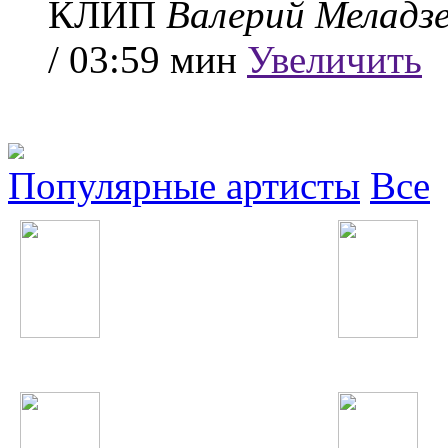
КЛИП
Валерий Меладз
/ 03:59 мин
Увеличить
Популярные артисты
Все
Шабнами Точиддин
Lady GaGa