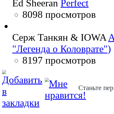
Ed Sheeran
Perfect
8098 просмотров
Серж Танкян & IOWA
A
"Легенда о Коловрате")
8197 просмотров
Станьте пер