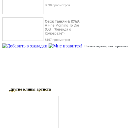
8098 просмотров
Серж Танкян & IOWA
A Fine Morning To Die
(OST "Легенда о
Коловрате")
8197 просмотров
Станьте первым, кто порекомен
Видеотворение Валерии и Валерия Меладзе на их совместную б
пронзительный клип о непростых отношениях влюбленных бы
клипмейкером Аланом Бадоевым, а музыку и слова песни напи
специально для этого дуэта.
Другие клипы артиста