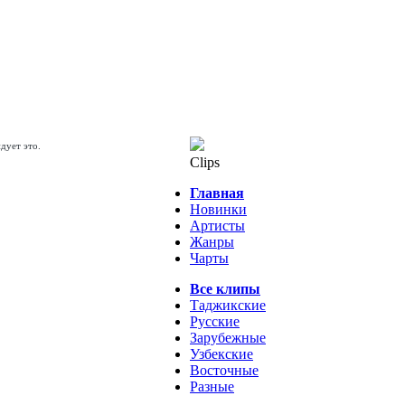
дует это.
Clips
Главная
алладу "". Красивый и очень
Новинки
л снят известнейшим
Артисты
сал Константин Меладзе
Жанры
Чарты
Все клипы
Таджикские
Русские
Зарубежные
Узбекские
Восточные
Разные