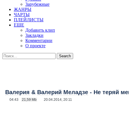
Зарубежные
ЖАНРЫ
ЧАРТЫ
ПЛЕЙЛИСТЫ
ЕЩЕ
Добавить клип
Закладки
Комментарии
О проекте
Валерия
&
Валерий Меладзе
- Не теряй ме
04:43
21,59 Mb
20.04.2014, 20:11
КЛИП
Валерия & Валерий Меладзе
- Не теряй мен
/ 04:43 мин