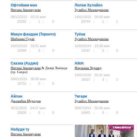
Офтобаки ман
Лолаи Зулайхо
Нигина Амонкулова
Зулайхо Махмадшоева
08/12/2013
03:10 мин
14/01/2015
00:00 мин
22292
1
0
20744
1
1
Макун фандам (Торонто)
Туёна
Шабнами Сураё
Зулайхо Махмадшоева
24/03/2015
03:01 мин
10/03/2014
23:38 мин
19369
3
0
19197
0
0
Сказка (Аудио)
Alloh
Нигина Амонкулова
& Далер Хонзода
Фарзонаи Хуршед
(гр. Сахро)
14/01/2015
02:31 мин
09/01/2015
00:00 мин
16537
3
2
18752
2
0
Айлан
?игари
Джонибек Муродов
Зулайхо Махмадшоева
30/11/2015
04:47 мин
30/07/2014
02:46 мин
15630
0
0
14943
0
0
Набуди ту
Нигина Амонкулова