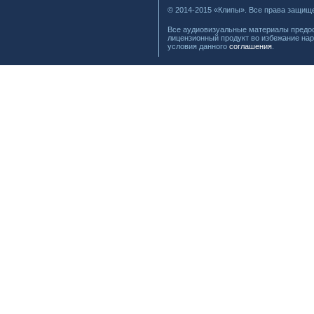
© 2014-2015 «Клипы». Все права защищ
Все аудиовизуальные материалы предос
лицензионный продукт во избежание нар
условия данного
соглашения
.