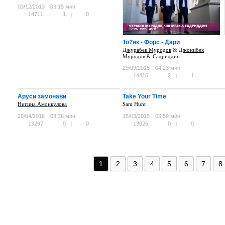
03/12/2013
03:15 мин
14711
1
0
То?ик - Форс - Дари
Джурабек Муродов
&
Джонибек
Муродов
&
Садриддин
29/09/2015
04:23 мин
14416
2
1
Аруси замонави
Take Your Time
Нигина Амонкулова
Sam Hunt
26/04/2016
03:36 мин
15/03/2015
03:59 мин
13297
0
0
13026
0
0
1
2
3
4
5
6
7
8