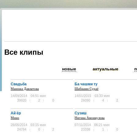
Все клипы
новые
актуальные
п
Свадьба
Ба чашми ту
Манижа Давлатова
Шабнами Сураё
14/09/2014
04:51 мин
14/01/2015
03:33 мин
39920
2
0
26090
4
2
Ай ёр
Сузиш
Мино
Нигина Амонкулова
26/05/2014
03:15 мин
07/11/2014
06:21 мин
24784
0
2
23338
1
0