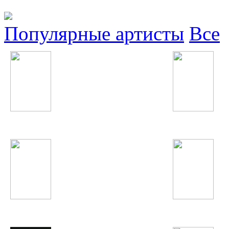
Популярные артисты
Все
Нигина Амонкулова
Fergie
Фарзонаи Хуршед
Наимчони Сайдали