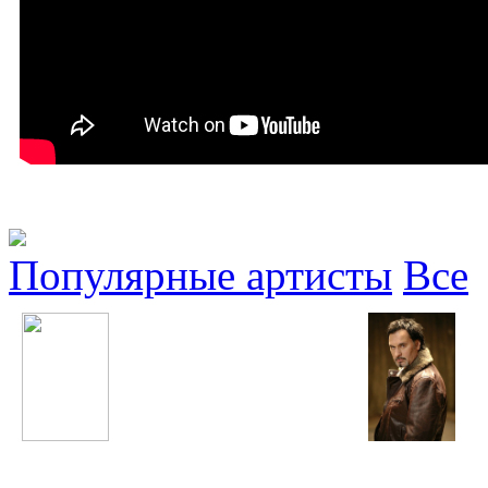
Популярные артисты
Все
Макс Барских
Валерий Меладзе