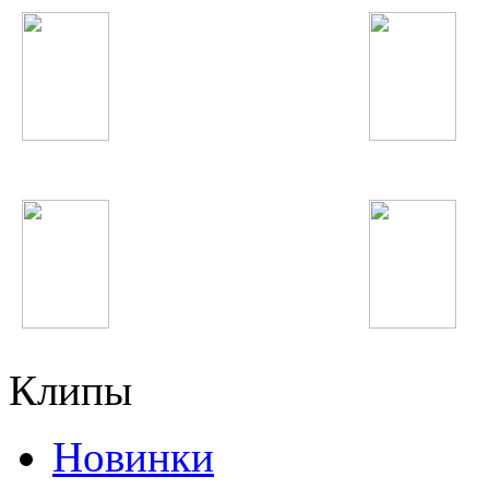
DJ Smash
Maroon 5
Иракли
Юля Волкова
Клипы
Новинки