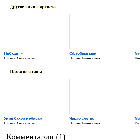
Другие клипы артиста
Набуди ту
Офтобаки ман
Му
Нигина Амонкулова
Нигина Амонкулова
Ни
Похожие клипы
Умри бахор мебарам
Чархо фалак
Мо
Нигина Амонкулова
Нигина Амонкулова
Рус
Комментарии (1)