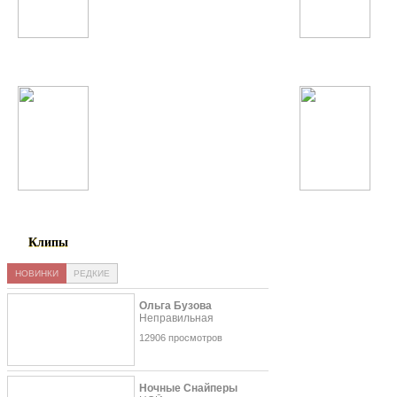
Бахроми Гафури
Gokhan Tepe
Макс Корж
Нюша
Клипы
НОВИНКИ
РЕДКИЕ
Ольга Бузова
Неправильная
12906 просмотров
Ночные Снайперы