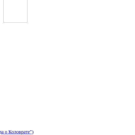
Доминик Джокер
да о Коловрате")