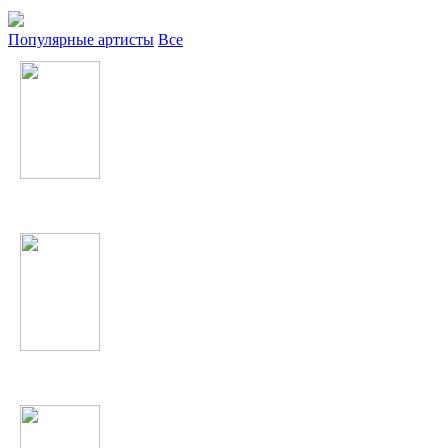
Популярные артисты
Все
Тимати
5sta Family