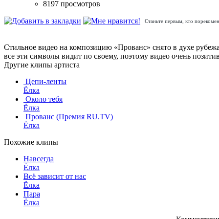
8197 просмотров
Станьте первым, кто порекомен
Стильное видео на композицию «Прованс» снято в духе рубежа
все эти символы видит по своему, поэтому видео очень позити
Другие клипы артиста
Цепи-ленты
Ёлка
Около тебя
Ёлка
Прованс (Премия RU.TV)
Ёлка
Похожие клипы
Навсегда
Ёлка
Всё зависит от нас
Ёлка
Пара
Ёлка