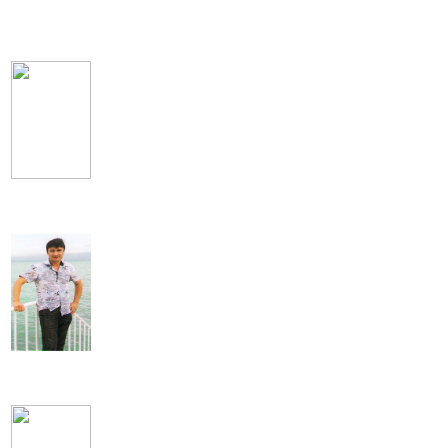
Calvin Harris
Олим Вохидов