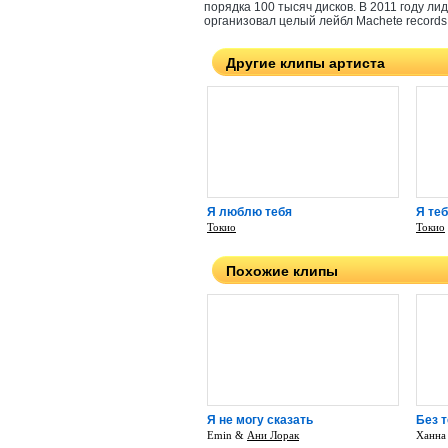
порядка 100 тысяч дисков. В 2011 году л
организовал целый лейбл Machete records
Другие клипы артиста
Я люблю тебя
Я те
Токио
Токио
Похожие клипы
Я не могу сказать
Без т
Emin &
Ани Лорак
Ханна