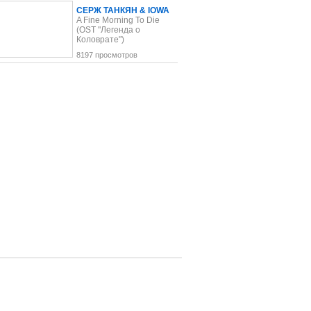
СЕРЖ ТАНКЯН & IOWA
A Fine Morning To Die
(OST "Легенда о
Коловрате")
8197 просмотров