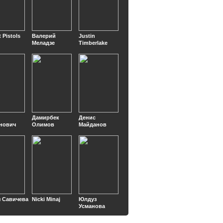
 Pistols
Валерий
Justin
Меладзе
Timberlake
Дамирбек
Денис
нович
Олимов
Майданов
 Савичева
Nicki Minaj
Юлдуз
Усманова