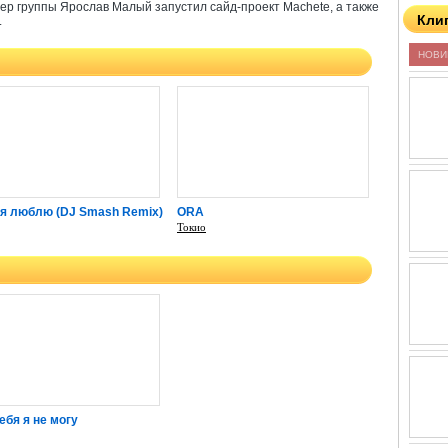
идер группы Ярослав Малый запустил сайд-проект Machete, а также
Кли
.
НОВИ
бя люблю (DJ Smash Remix)
ORA
Токио
ебя я не могу