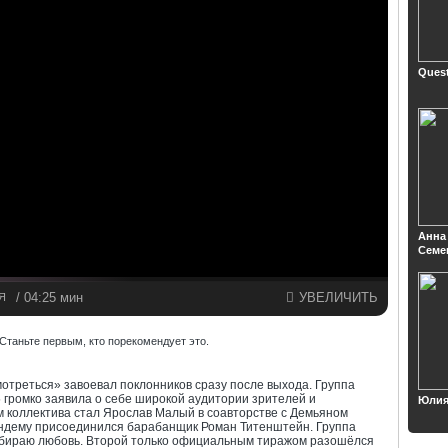
Quest
Анна
Семе
/ 04:25 мин
УВЕЛИЧИТЬ
Я
Станьте первым, кто порекомендует это.
мотреться» завоевал поклонников сразу после выхода. Группа
05 громко заявила о себе широкой аудитории зрителей и
Юлия
 коллектива стал Ярослав Малый в соавторстве с Демьяном
андему присоединился барабанщик Роман Титенштейн. Группа
 Выбираю любовь. Второй только официальным тиражом разошёлся