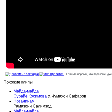
Станьте первым, кто порекомендует
Похожие клипы
Майда-майда
Сурайё Косимова
& Чумахон Сафаров
Нозанинам
Рамазони Салимзод
Майда-майда