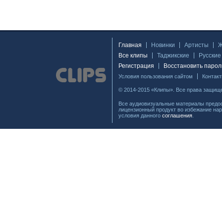
Главная
Новинки
Артисты
Все клипы
Таджикские
Русские
Регистрация
Восстановить парол
Условия пользования сайтом
Контак
© 2014-2015 «Клипы». Все права защищ
Все аудиовизуальные материалы предос
лицензионный продукт во избежание нар
условия данного
соглашения
.