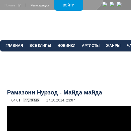
Привет
[?]
Регистрация
ВОЙТИ
ГЛАВНАЯ
ВСЕ КЛИПЫ
НОВИНКИ
АРТИСТЫ
ЖАНРЫ
Ч
Рамазони Нурзод - Майда майда
04:01
77,79 Mb
17.10.2014, 23:07