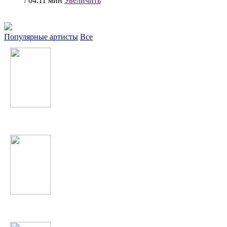
/ 04:11 мин
Увеличить
Популярные артисты
Все
Манижа Давлатова
Мехрнигори Рустам