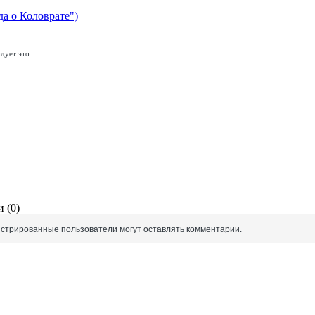
да о Коловрате")
дует это.
 (0)
истрированные пользователи могут оставлять комментарии.