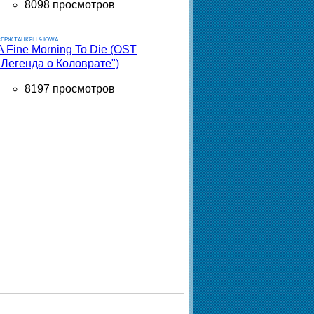
8098 просмотров
ЕРЖ ТАНКЯН & IOWA
A Fine Morning To Die (OST
"Легенда о Коловрате")
8197 просмотров