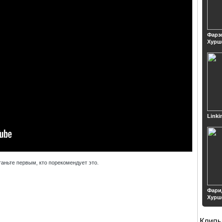
Фарз
Хурш
Linki
таньте первым, кто порекомендует это.
Фари
Хурш
Клип