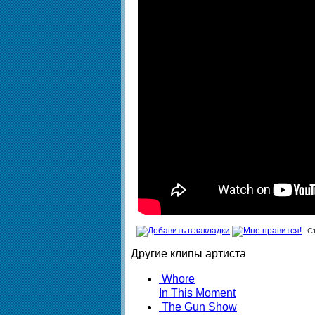
С
Другие клипы артиста
Whore
In This Moment
The Gun Show