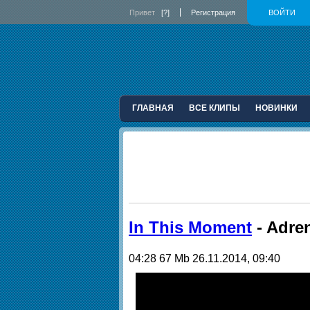
Привет
[?]
Регистрация
ВОЙТИ
ГЛАВНАЯ
ВСЕ КЛИПЫ
НОВИНКИ
In This Moment
- Adren
04:28
67 Mb
26.11.2014, 09:40