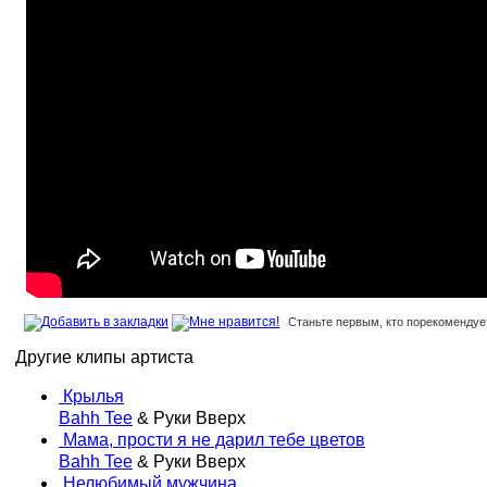
Станьте первым, кто порекомендует
Другие клипы артиста
Крылья
Bahh Tee
& Руки Вверх
Мама, прости я не дарил тебе цветов
Bahh Tee
& Руки Вверх
Нелюбимый мужчина