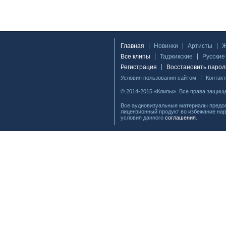
Главная
Новинки
Артисты
Все клипы
Таджикские
Русские
Регистрация
Восстановить парол
Условия пользования сайтом
Контак
© 2014-2015 «Клипы». Все права защищ
Все аудиовизуальные материалы предос
лицензионный продукт во избежание нар
условия данного
соглашения
.