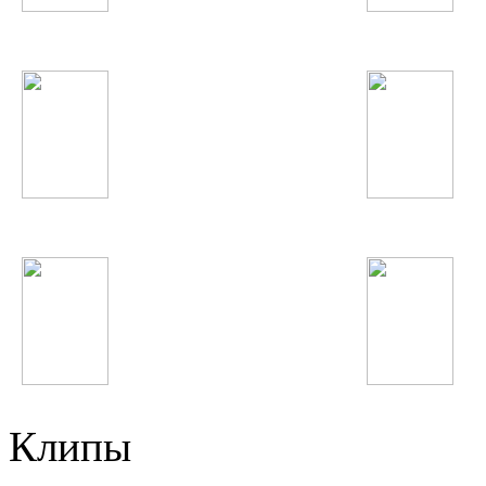
Quest Pistols
Мино
Жанна Фриске
Spice Girls
Shahzoda
Феруза Жуманиёзо
Клипы