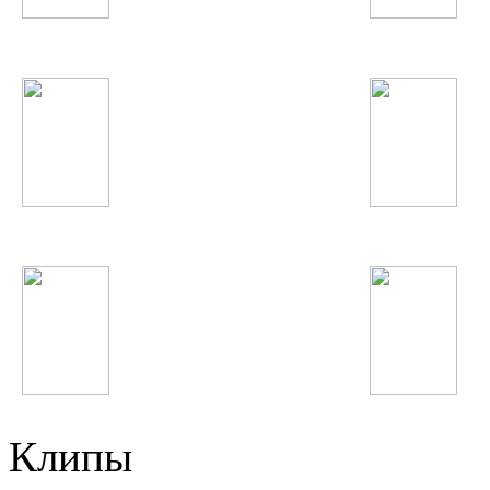
DJ Juicy M
Miley Cyrus
Баха-84
Джурабек Муродов
Rammstein
Аниса
Клипы