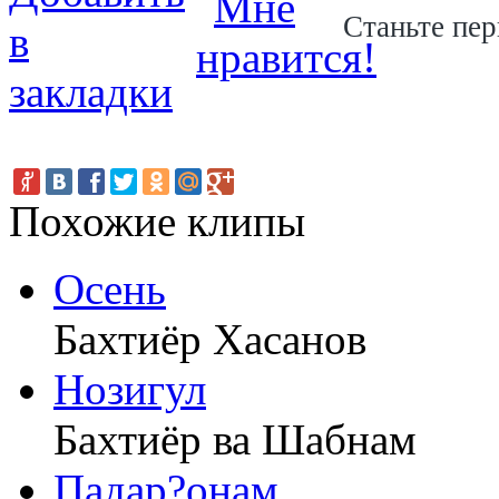
Станьте пер
Похожие клипы
Осень
Бахтиёр Хасанов
Нозигул
Бахтиёр ва Шабнам
Падар?онам