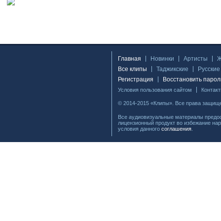
Главная
Новинки
Артисты
Все клипы
Таджикские
Русские
Регистрация
Восстановить парол
Условия пользования сайтом
Контак
© 2014-2015 «Клипы». Все права защищ
Все аудиовизуальные материалы предос
лицензионный продукт во избежание нар
условия данного
соглашения
.