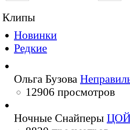
Икбол
Джурабек Муродов
Клипы
Новинки
Редкие
Ольга Бузова
Неправил
12906 просмотров
Ночные Снайперы
ЦО