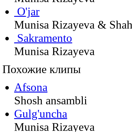
O'jar
Munisa Rizayeva & Sha
Sakramento
Munisa Rizayeva
Похожие клипы
Afsona
Shosh ansambli
Gulg'uncha
Munisa Rizayeva