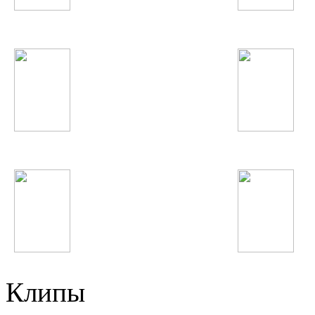
David Guetta
Noize MC
Enrique Iglesias
Фариштаи Фурайдо
Sami Yusuf
Imagine Dragons
Клипы