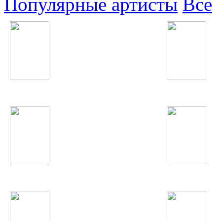
Популярные артисты
Все
Джонибек Муродов
Полина Гагарина
Серебро
Inna