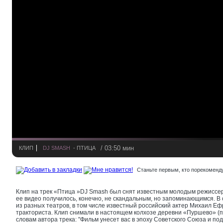
/ 03:50 мин
КЛИП
DJ SMASH
- ПТИЦА
Станьте первым, кто порекоменду
Клип на трек «Птица »DJ Smash был снят известным молодым режиссе
ее видео получилось, конечно, не скандальным, но запоминающимся. В
из разных театров, в том числе известный российский актер Михаил Е
тракториста. Клип снимали в настоящем колхозе деревни «Пуршево» 
словам автора трека: "Фильм унесет вас в эпоху Советского Союза и под