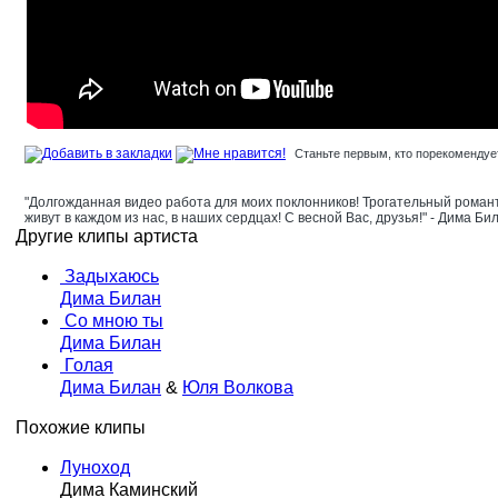
Станьте первым, кто порекомендует
"Долгожданная видео работа для моих поклонников! Трогательный романт
живут в каждом из нас, в наших сердцах! С весной Вас, друзья!" - Дима Би
Другие клипы артиста
Задыхаюсь
Дима Билан
Со мною ты
Дима Билан
Голая
Дима Билан
&
Юля Волкова
Похожие клипы
Луноход
Дима Каминский