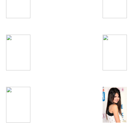
Элина Чага
Ёлка
Charli XCX
Quest Pistols
David Guetta
Selena Gomez