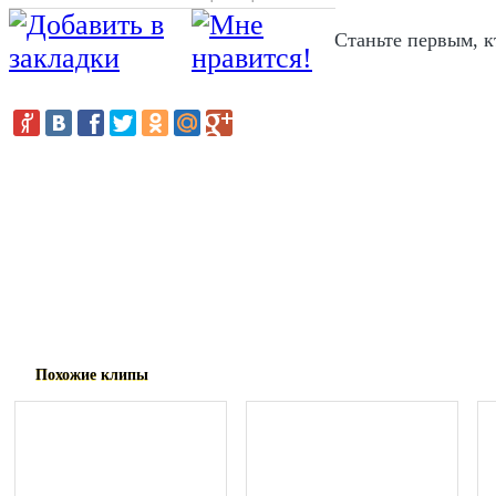
Станьте первым, к
В январе мы писали о новом РнБ/соул 
их видеоклипе "Treat Me Like Fire". Н
Lion Babe представили очередное виде
к песне "Wonder Women", которую сп
Pharrell.
Похожие клипы