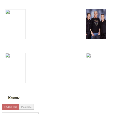
T-Pain
Scooter
Анна Семенович
Бахром Гафури
Клипы
НОВИНКИ
РЕДКИЕ