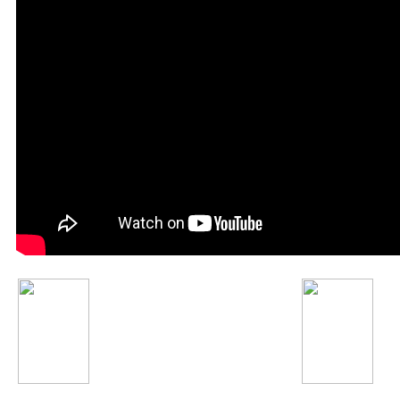
Charli XCX
Сергей Лазарев