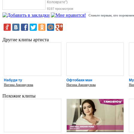
Коловрате")
8197 просмотров
Станьте первым, кто порекомен
Другие клипы артиста
Набуди ту
Офтобаки ман
Му
Нигина Амонкулова
Нигина Амонкулова
Ни
Похожие клипы