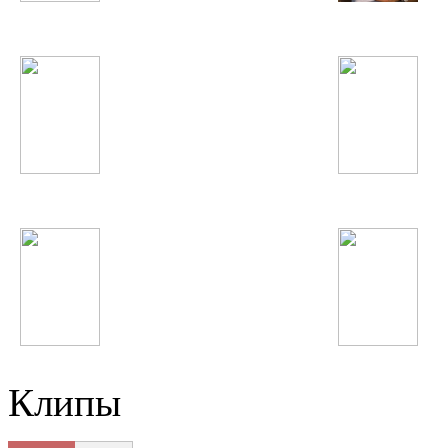
Марсель
Flo Rida
Пающие трусы
Beyonce
Robin Thicke
Shahram Solati
Клипы