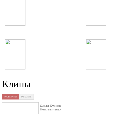
Серебро
Шабнами Сураё
Alicia Keys
Анастасия Волочко
Клипы
НОВИНКИ
РЕДКИЕ
Ольга Бузова
Неправильная