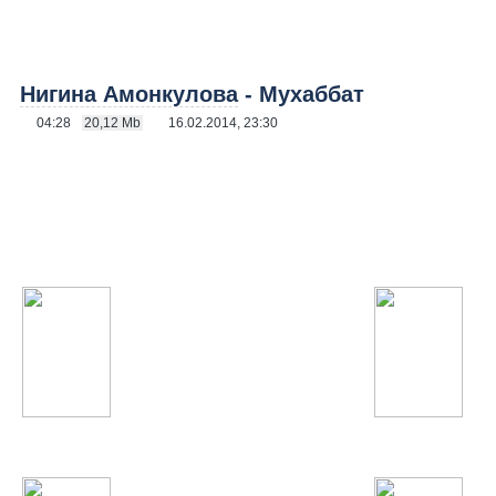
Нигина Амонкулова
- Мухаббат
04:28
20,12 Mb
16.02.2014, 23:30
КЛИП
Нигина Амонкулова
- Мухаббат
/ 04:28 мин
Samantha Jade
Beyonce