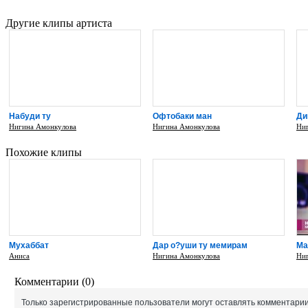
Другие клипы артиста
Набуди ту
Офтобаки ман
Ди
Нигина Амонкулова
Нигина Амонкулова
Ни
Похожие клипы
Мухаббат
Дар о?уши ту мемирам
Ма
Аниса
Нигина Амонкулова
Ни
Комментарии (0)
Только зарегистрированные пользователи могут оставлять комментарии