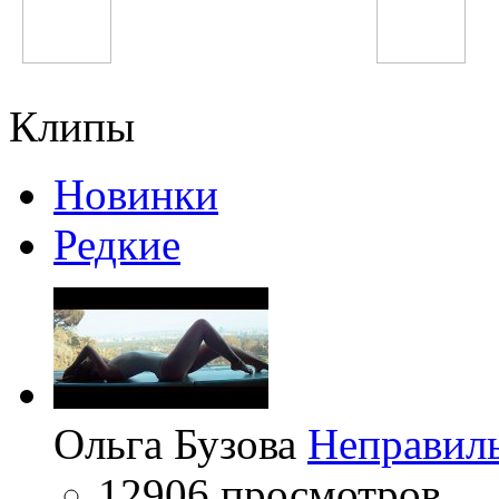
Хабиба Давлатова
Pharrell Williams
Клипы
Новинки
Редкие
Ольга Бузова
Неправил
12906 просмотров