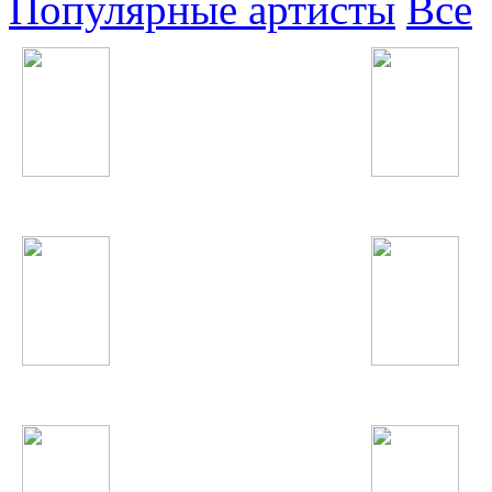
Популярные артисты
Все
Christina Aguilera
Rammstein
Kiesza
Demi Lovato