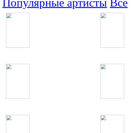
Популярные артисты
Все
Акрам Шарипов
Марсель
Shakira
гр. Вазир