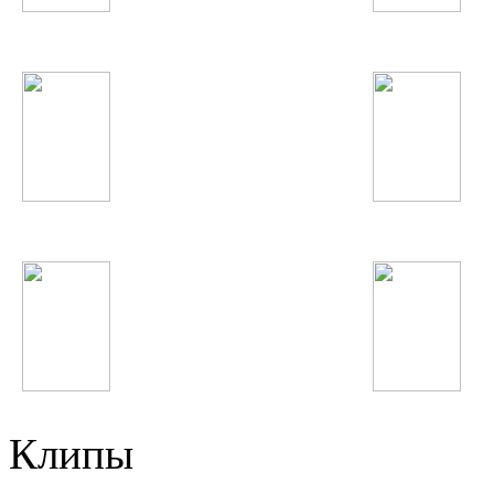
Шахроми Абубакр
Натали
БИ-2
Анисаи Азиз
Мино
Анвар Ахмедов
Клипы