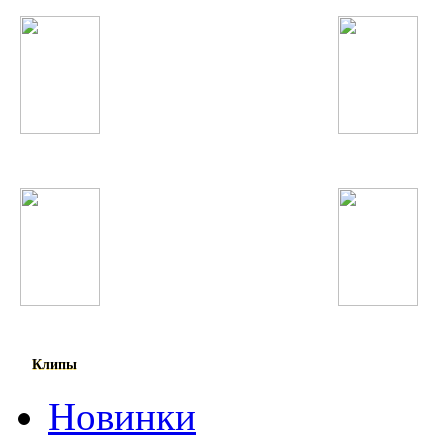
Хабиб Хакимов
Mylene Farmer
Shahzoda
Фарзонаи Хуршед
Клипы
Новинки