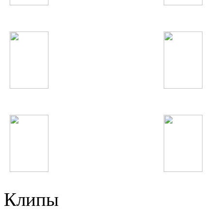
Зеваров
Calvin Harris
Александр Ярмак
Акрам Шарипов
Eminem
One Direction
Клипы