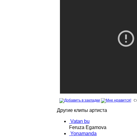
С
Другие клипы артиста
Vatan bu
Feruza Egamova
Yonamanda