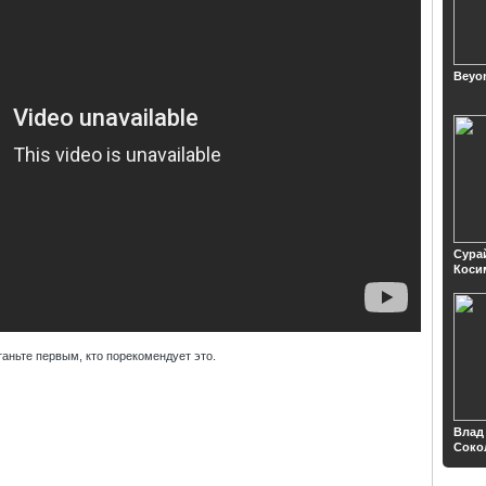
Beyo
Сура
Коси
таньте первым, кто порекомендует это.
Влад
Соко