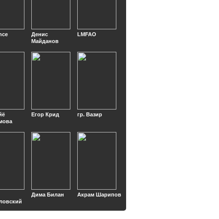
nce
Денис
LMFAO
Майданов
йё
Егор Крид
гр. Вазир
мова
Дима Билан
Акрам Шарипов
ловский