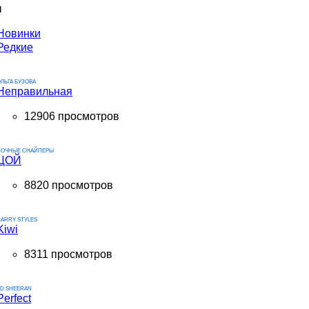
ы
Новинки
Редкие
ЛЬГА БУЗОВА
Неправильная
12906 просмотров
НОЧНЫЕ СНАЙПЕРЫ
ЦОЙ
8820 просмотров
ARRY STYLES
Kiwi
8311 просмотров
ED SHEERAN
Perfect