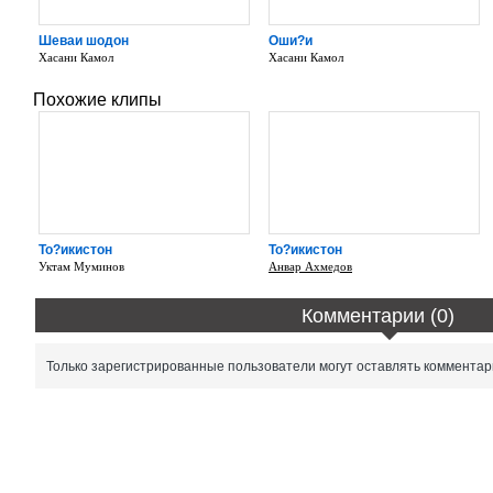
Шеваи шодон
Оши?и
Хасани Камол
Хасани Камол
Похожие клипы
То?икистон
То?икистон
Уктам Муминов
Анвар Ахмедов
Комментарии (0)
Только зарегистрированные пользователи могут оставлять комментар