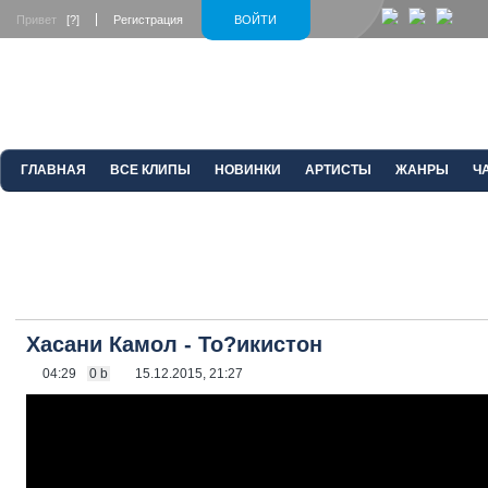
Привет
[?]
Регистрация
ВОЙТИ
ГЛАВНАЯ
ВСЕ КЛИПЫ
НОВИНКИ
АРТИСТЫ
ЖАНРЫ
Ч
Хасани Камол - То?икистон
04:29
0 b
15.12.2015, 21:27