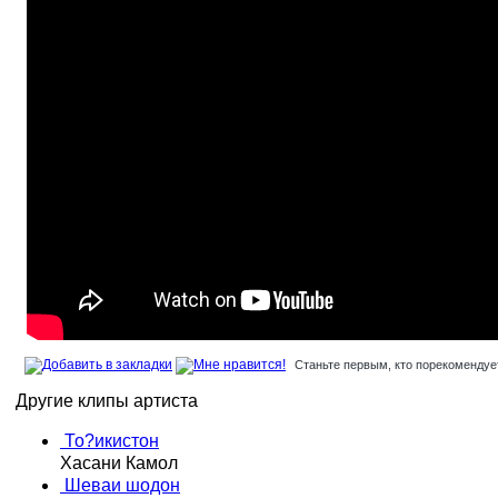
Станьте первым, кто порекомендует
Другие клипы артиста
То?икистон
Хасани Камол
Шеваи шодон