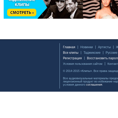
Главная
Новинки
Артисты
Все клипы
Таджикские
Русские
Регистрация
Восстановить парол
Условия пользования сайтом
Контак
© 2014-2015 «Клипы». Все права защищ
Все аудиовизуальные материалы предос
лицензионный продукт во избежание нар
условия данного
соглашения
.