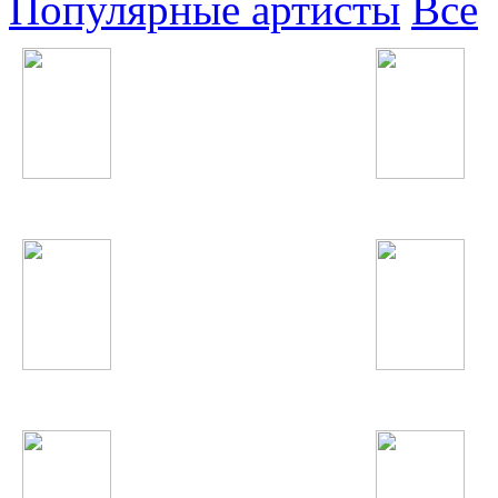
Популярные артисты
Все
Денис Майданов
Зайнура Пулодова
Keyshia Cole
Шахроми Абубакр