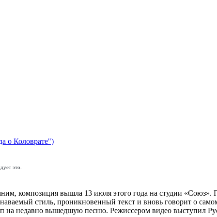
да о Коловрате")
дует это.
м, композиция вышла 13 июля этого года на студии «Союз». По
наваемый стиль, проникновенный текст и вновь говорит о самом 
лип на недавно вышедшую песню. Режиссером видео выступил Рус