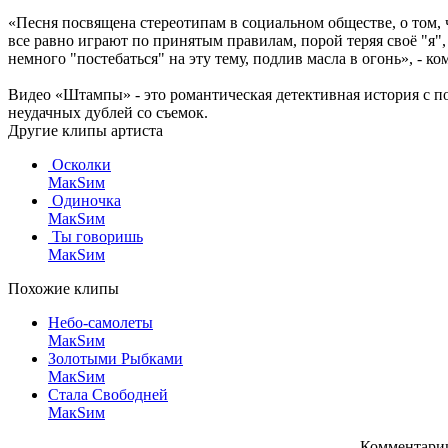
«Песня посвящена стереотипам в социальном обществе, о том, 
все равно играют по принятым правилам, порой теряя своё "я"
немного "постебаться" на эту тему, подлив масла в огонь», - к
Видео «Штампы» - это романтическая детективная история с по
неудачных дублей со съемок.
Другие клипы артиста
Осколки
МакSим
Одиночка
МакSим
Ты говоришь
МакSим
Похожие клипы
Небо-самолеты
МакSим
Золотыми Рыбками
МакSим
Стала Свободней
МакSим
Комментарии