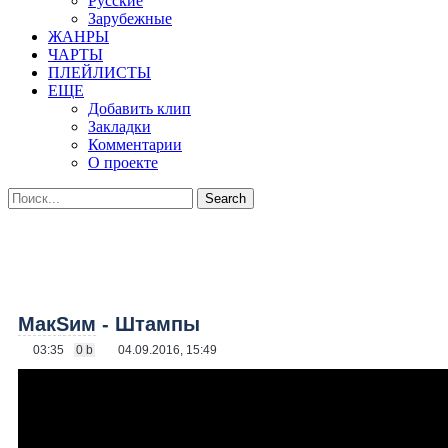
Русские
Зарубежные
ЖАНРЫ
ЧАРТЫ
ПЛЕЙЛИСТЫ
ЕЩЕ
Добавить клип
Закладки
Комментарии
О проекте
МакSим
- Штампы
03:35
0 b
04.09.2016, 15:49