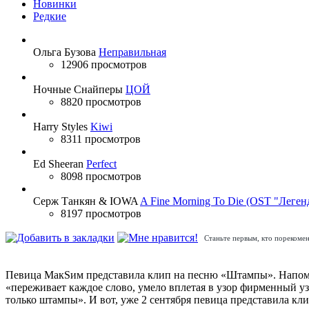
Новинки
Редкие
Ольга Бузова
Неправильная
12906 просмотров
Ночные Снайперы
ЦОЙ
8820 просмотров
Harry Styles
Kiwi
8311 просмотров
Ed Sheeran
Perfect
8098 просмотров
Серж Танкян & IOWA
A Fine Morning To Die (OST "Леген
8197 просмотров
Станьте первым, кто порекомен
Певица МакSим представила клип на песню «Штампы». Напомни
«переживает каждое слово, умело вплетая в узор фирменный уз
только штампы». И вот, уже 2 сентября певица представила к