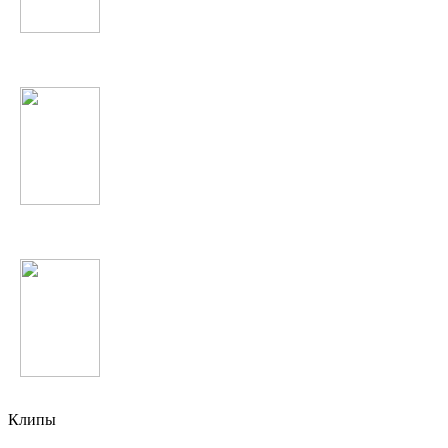
Inna
Елена Темникова
Парвиз Назаров
Клипы