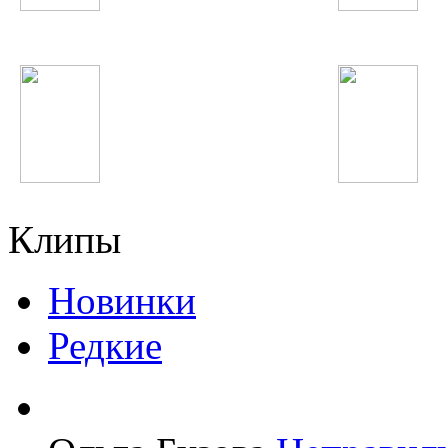
Виктор Цой
Дискотека Авария
LMFAO
Afrojack
Клипы
Новинки
Редкие