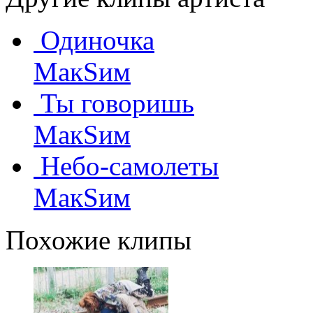
Одиночка
МакSим
Ты говоришь
МакSим
Небо-самолеты
МакSим
Похожие клипы