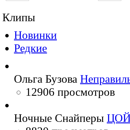
In This Moment
Austin Mahone
Клипы
Новинки
Редкие
Ольга Бузова
Неправил
12906 просмотров
Ночные Снайперы
ЦО