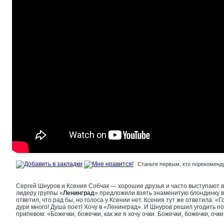
Станьте первым, кто порекоменду
Сергей Шнуров и Ксения Собчак — хорошие друзья и часто выступают в
лидеру группы «
Ленинград
» предложили взять знаменитую блондинку в 
ответил, что рад бы, но голоса у Ксении нет. Ксения тут же ответила: «
дури много! Душа поет! Хочу в «Ленинград». И Шнуров решил угодить по
припевом: «Божечки, божечки, как же я хочу очки. Божечки, божечки, очки