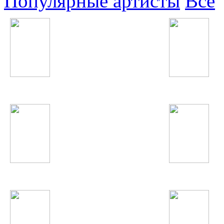
Популярные артисты
Все
Inna
Justin Timberlake
Юрий Шатунов
Christina Aguilera