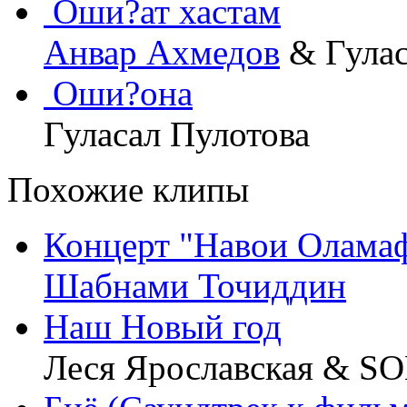
Оши?ат хастам
Анвар Ахмедов
& Гулас
Оши?она
Гуласал Пулотова
Похожие клипы
Концерт "Навои Олама
Шабнами Точиддин
Наш Новый год
Леся Ярославская & S