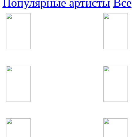
Популярные артисты
Все
Flo Rida
Fergie
Rammstein
DJ Smash