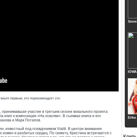
Steve
IOWA
таньте первым, кто порекомендует это.
 принимавшая участие в третьем сезоне вокального проекта
а клип к композиции «На осколки». В съемках клипа и его
Erika
фанова и Марк Потапов.
, известный под псевдонимом Vialiti. В центре внимания
 измен и разбитых сердец. По сюжету, Кристина встречается с
Клип