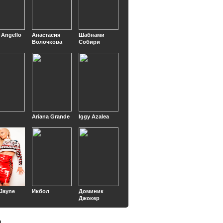
 Angello
Анастасия
Шабнами
Волочкова
Собири
Ariana Grande
Iggy Azalea
 Jayne
Икбол
Доминик
Джокер
ы