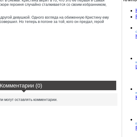
т в снежки. Кристина верит в то, что это ее первая и самая
скоре героиня случайно сталкивается со своим избранником,
другой девушкой. Одного взгляда на обиженную Кристину ему
совершил. Но теперь в погоне за той, кого он предал, герой
О
Комментарии (0)
H
и могут оставлять комментарии.