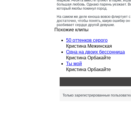
Марком. Ребята вместе гуляют в парке, играю
большая любовь. Однако парень уезжает. В
который якобы покинул город.
На самом же деле юноша вовсю флиртует с 
достаточно, чтобы понять, какую ошибку он 
разбивает сердце другой девушке.
Похожие клипы
50 оттенков серого
Кристина Межинская
Одна на двоих бессонница
Кристина Орбакайте
Ты мой
Кристина Орбакайте
Только зарегистрированные пользовател